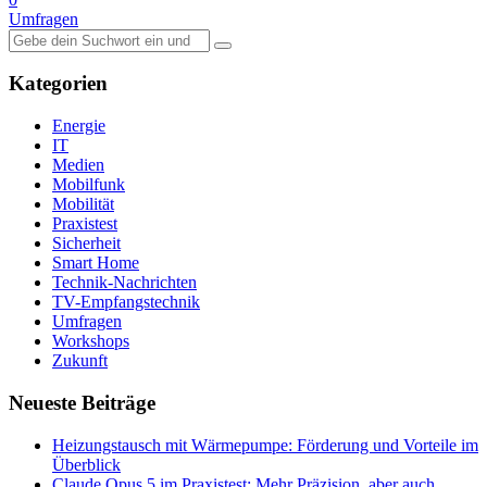
Umfragen
Suche
nach:
Kategorien
Energie
IT
Medien
Mobilfunk
Mobilität
Praxistest
Sicherheit
Smart Home
Technik-Nachrichten
TV-Empfangstechnik
Umfragen
Workshops
Zukunft
Neueste Beiträge
Heizungstausch mit Wärmepumpe: Förderung und Vorteile im
Überblick
Claude Opus 5 im Praxistest: Mehr Präzision, aber auch