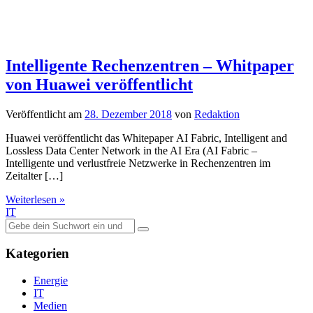
IT
Suche
nach:
Kategorien
Energie
IT
Medien
Mobilfunk
Mobilität
Praxistest
Sicherheit
Smart Home
Technik-Nachrichten
TV-Empfangstechnik
Umfragen
Workshops
Zukunft
Neueste Beiträge
Heizungstausch mit Wärmepumpe: Förderung und Vorteile im
Überblick
Claude Opus 5 im Praxistest: Mehr Präzision, aber auch