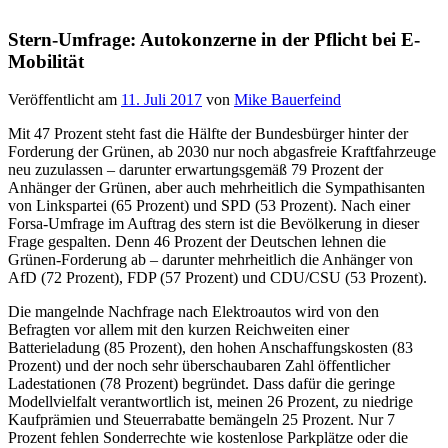
Stern-Umfrage: Autokonzerne in der Pflicht bei E-
Mobilität
Veröffentlicht am
11. Juli 2017
von
Mike Bauerfeind
Mit 47 Prozent steht fast die Hälfte der Bundesbürger hinter der
Forderung der Grünen, ab 2030 nur noch abgasfreie Kraftfahrzeuge
neu zuzulassen – darunter erwartungsgemäß 79 Prozent der
Anhänger der Grünen, aber auch mehrheitlich die Sympathisanten
von Linkspartei (65 Prozent) und SPD (53 Prozent). Nach einer
Forsa-Umfrage im Auftrag des stern ist die Bevölkerung in dieser
Frage gespalten. Denn 46 Prozent der Deutschen lehnen die
Grünen-Forderung ab – darunter mehrheitlich die Anhänger von
AfD (72 Prozent), FDP (57 Prozent) und CDU/CSU (53 Prozent).
Die mangelnde Nachfrage nach Elektroautos wird von den
Befragten vor allem mit den kurzen Reichweiten einer
Batterieladung (85 Prozent), den hohen Anschaffungskosten (83
Prozent) und der noch sehr überschaubaren Zahl öffentlicher
Ladestationen (78 Prozent) begründet. Dass dafür die geringe
Modellvielfalt verantwortlich ist, meinen 26 Prozent, zu niedrige
Kaufprämien und Steuerrabatte bemängeln 25 Prozent. Nur 7
Prozent fehlen Sonderrechte wie kostenlose Parkplätze oder die